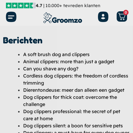
Ga
4.7
| 10.000+ tevreden klanten
naar
0
de
inhoud
Berichten
A soft brush dog and clippers
Animal clippers: more than just a gadget
Can you shave any dog?
Cordless dog clippers: the freedom of cordless
trimming
Dierentondeuse: meer dan alleen een gadget
Dog clippers for thick coat: overcome the
challenge
Dog clippers professional: the secret of pet
care at home
Dog clippers silent: a boon for sensitive pets
Dog clippers: a must-have for every dog owner