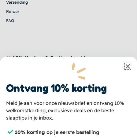
Verzending
Retour
FAQ
❤️ 10% Korting & Gratis e-book!
Schrijf je in en ontvang korting, plus ons e-book:
10
Tips voor een complete hondenverzorging
helemaal
gratis
. Rechtstreeks in je inbox!
Ontvang 10% korting
Email
Meld je aan voor onze nieuwsbrief en ontvang 10%
welkomstkorting, exclusieve deals en de beste
slaaptips in je inbox.
💌 Aanmelden
10% korting
op je eerste bestelling