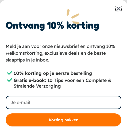
❤️ 10% Korting & Gratis e-book!
Schrijf je in en ontvang korting, plus ons e-book:
10
Tips voor een complete hondenverzorging
helemaal
gratis
. Rechtstreeks in je inbox!
Ontvang 10% korting
Email
Meld je aan voor onze nieuwsbrief en ontvang 10%
welkomstkorting, exclusieve deals en de beste
💌 Aanmelden
slaaptips in je inbox.
I
F
T
10% korting
op je eerste bestelling
n
a
i
Gratis e-book:
10 Tips voor een Complete &
Stralende Verzorging
s
c
k
Copyright © 2024 – Groomzo
Privacybeleid
Algemene voorwaarden
t
e
t
Algemene Voorwaarden Abonnementen
Sitemap
Email
a
b
o
g
o
k
r
o
Korting pakken
a
k