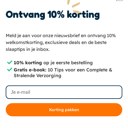
Tips voor een complete hondenverzorging
helemaal
gratis
. Rechtstreeks in je inbox!
Ontvang 10% korting
Email
Meld je aan voor onze nieuwsbrief en ontvang 10%
welkomstkorting, exclusieve deals en de beste
💌 Aanmelden
slaaptips in je inbox.
I
F
T
10% korting
op je eerste bestelling
n
a
i
Gratis e-book:
10 Tips voor een Complete &
Stralende Verzorging
s
c
k
Copyright © 2024 – Groomzo
Privacybeleid
Algemene voorwaarden
t
e
t
Algemene Voorwaarden Abonnementen
Sitemap
Email
a
b
o
g
o
k
r
o
Korting pakken
a
k
m