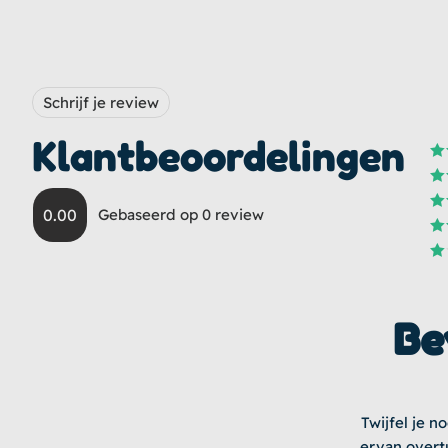
Schrijf je review
Klantbeoordelingen
Wa
Wa
0.00
Gebaseerd op 0 review
Wa
3
Wa
2
u
Wa
1
uit
5
Be
Twijfel je n
ervan overt