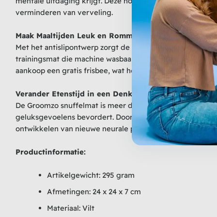
mentale uitdaging krijgt. Deze hondenpuzzel is perfect al
verminderen van verveling.
Maak Maaltijden Leuk en Rommelvrij
Met het antislipontwerp zorgt de Groomzo snuffelmat ervo
trainingsmat die machine wasbaar is, zodat u zich geen z
aankoop een gratis frisbee, wat het perfecte extra speel
Verander Etenstijd in een Denkspel
De Groomzo snuffelmat is meer dan alleen een slowfeeder
geluksgevoelens bevordert. Door het simuleren van een n
ontwikkelen van nieuwe neurale paden, wat leidt tot een 
Productinformatie:
Artikelgewicht: 295 gram
Afmetingen: 24 x 24 x 7 cm
Materiaal: Vilt