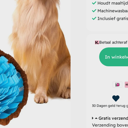
Houdt maaltijd
Machinewasbaa
Inclusief grati
Betaal achteraf
Groomzo
Snuffelmat
In winkel
-
Incl.
Frisbee
aantal
30 Dagen geld terug g
Gratis verzen
Verzending boven 