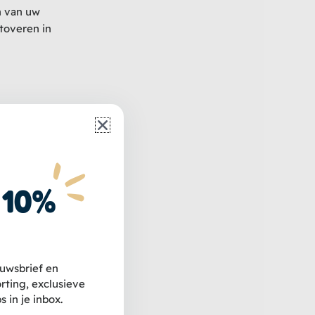
n van uw
toveren in
 10%
euwsbrief en
e. Gemaakt
ting, exclusieve
en en
s in je inbox.