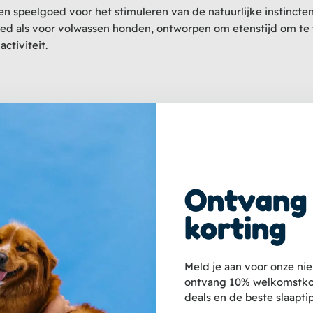
 speelgoed voor het stimuleren van de natuurlijke instincte
oed als voor volwassen honden, ontworpen om etenstijd om te 
ctiviteit.
werp
Ontvang
korting
Meld je aan voor onze ni
n een essentieel hulpmiddel voor honden speelgoed intelligenti
ontvang 10% welkomstkor
ectief, waardoor uw hond zijn zoekvaardigheden kan verbeter
deals en de beste slaaptip