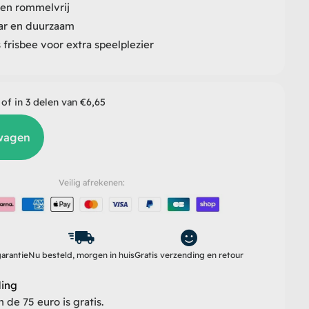
en rommelvrij
r en duurzaam
s frisbee voor extra speelplezier
 of in 3 delen van €
6,65
wagen
Veilig afrekenen:
arantie
Nu besteld, morgen in huis
Gratis verzending en retour
ding
de 75 euro is gratis.