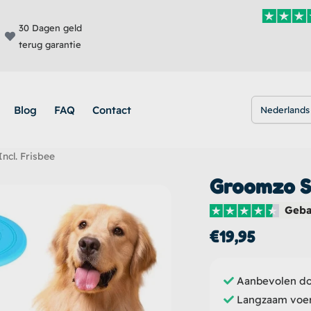
30 Dagen geld
terug garantie
Blog
FAQ
Contact
Nederlands
ncl. Frisbee
Groomzo Sn
Geba
€
19,95
Aanbevolen do
Langzaam voere