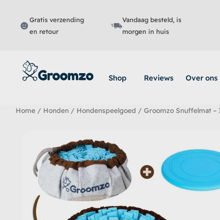
Ga
naar
Gratis verzending
Vandaag besteld, is
de
en retour
morgen in huis
inhoud
Shop
Reviews
Over ons
Home
/
Honden
/
Hondenspeelgoed
/ Groomzo Snuffelmat – I