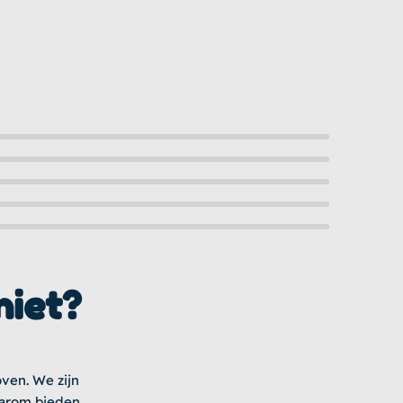
niet?
oven. We zijn
aarom bieden