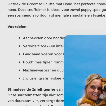
Ontdek de Groomzo Snuffelmat Hond, het perfecte honden
hond. Deze snuffelmat is ideaal voor zowel puppy speelg
een spannend avontuur vol mentale stimulatie en fysieke a
Voordelen:
Aanbevolen door hondentrainers
Verbetert zoek- en intelligentievaardigheden
Langzaam voeren voor betere spijsvertering
Houdt maaltijden rommelvrij dankzij antislipont
Machinewasbaar en duurzaam
Inclusief gratis frisbee voor extra speelplezier
Stimuleer de Intelligentie van Uw Hond
Onze snuffelmatten zijn niet zomaar een speeltje; ze zij
van duurzaam vilt, verbergt deze snuffelmat voedsel eff