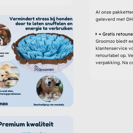
Al onze pakkett
geleverd met DHL.
Gratis retoun
Groomzo biedt ee
klantenservice vo
retourlabel op. V
verpakking. Na co