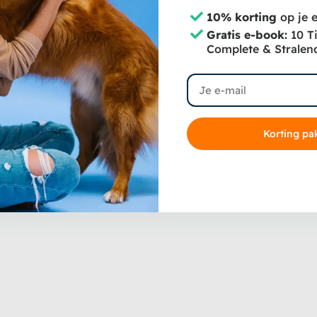
s slowfeeder hond, wat helpt bij een gezonde spijsvertering en
10% korting
op je e
Gratis e-book:
10 T
Complete & Stralen
or dat maaltijden altijd schoon en georganiseerd blijven. Het 
Email
orgen hoeft te maken over het onderhoud. Bovendien krijgt u b
tje is om de band met uw hond te versterken.
Korting pa
 hond; het is een denkspel dat de hersenen van uw hond stim
atuurlijke voedselzoekomgeving, helpt deze snuffelmat hond 
gelukkiger en gezonder huisdier.