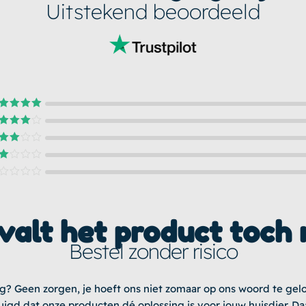
Uitstekend beoordeeld
ardering
5
uit 5
ardering
4
uit 5
ardering
uit 5
ardering
it
ardering
5
valt het product toch 
Bestel zonder risico
og? Geen zorgen, je hoeft ons niet zomaar op ons woord te gel
uigd dat onze producten dé oplossing is voor jouw huisdier. D