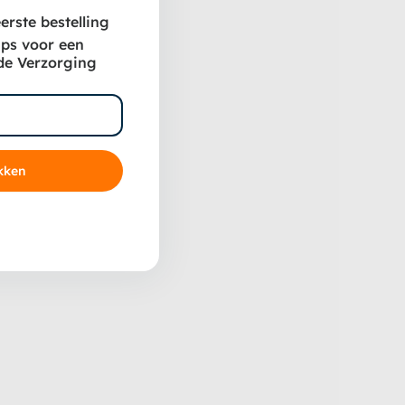
 het
erste bestelling
ips voor een
de Verzorging
is een
ij elke
kken
uleert en
bij het