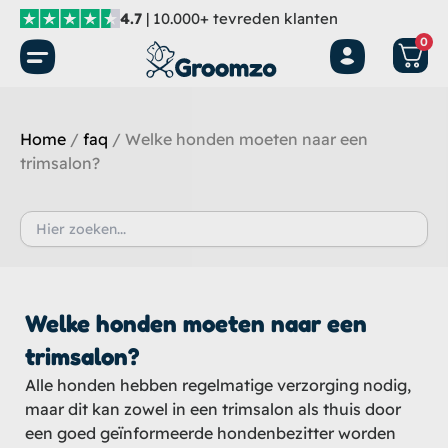
Ga
4.7
| 10.000+ tevreden klanten
naar
0
de
inhoud
Home
/
faq
/ Welke honden moeten naar een
trimsalon?
Zoek
naar:
Welke honden moeten naar een
trimsalon?
Alle honden hebben regelmatige verzorging nodig,
maar dit kan zowel in een trimsalon als thuis door
een goed geïnformeerde hondenbezitter worden