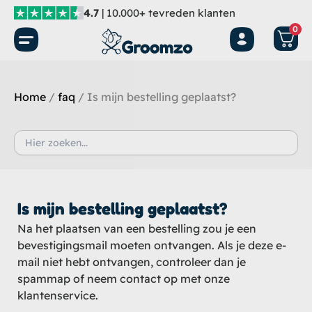
Ga
4.7
| 10.000+ tevreden klanten
naar
0
de
inhoud
Home
/
faq
/ Is mijn bestelling geplaatst?
Zoek
naar:
Is mijn bestelling geplaatst?
Na het plaatsen van een bestelling zou je een
bevestigingsmail moeten ontvangen. Als je deze e-
mail niet hebt ontvangen, controleer dan je
spammap of neem contact op met onze
klantenservice.