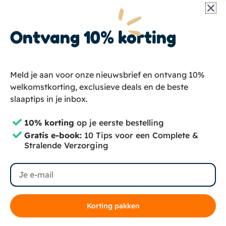
Schrijf je in en ontvang korting, plus ons e-book:
10
Tips voor een complete hondenverzorging
helemaal
gratis
. Rechtstreeks in je inbox!
Ontvang 10% korting
Email
Meld je aan voor onze nieuwsbrief en ontvang 10%
welkomstkorting, exclusieve deals en de beste
💌 Aanmelden
slaaptips in je inbox.
I
F
T
10% korting
op je eerste bestelling
n
a
i
Gratis e-book:
10 Tips voor een Complete &
Stralende Verzorging
s
c
k
Copyright © 2024 – Groomzo
Privacybeleid
Algemene voorwaarden
t
e
t
Algemene Voorwaarden Abonnementen
Sitemap
Email
a
b
o
g
o
k
r
o
Korting pakken
a
k