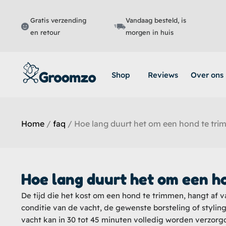
Ga
naar
Gratis verzending
Vandaag besteld, is
de
en retour
morgen in huis
inhoud
Shop
Reviews
Over ons
Home
/
faq
/ Hoe lang duurt het om een hond te tr
Hoe lang duurt het om een h
De tijd die het kost om een hond te trimmen, hangt af v
conditie van de vacht, de gewenste borsteling of styli
vacht kan in 30 tot 45 minuten volledig worden verzor