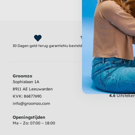
30 Dagen geld terug garantie
Nu besteld, morgen in huis
Gratis verzend
Groomzo
Beoordeling
Sophialaan 1A
8911 AE Leeuwarden
4.6
Uitsteke
KVK:
86877690
info@groomzo.com
Openingstijden
Ma – Zo: 07:00 – 18:00