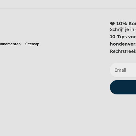
❤️ 10% Kor
Schrijf je i
10 Tips vo
hondenver
onnementen
Sitemap
Rechtstreeks
Email