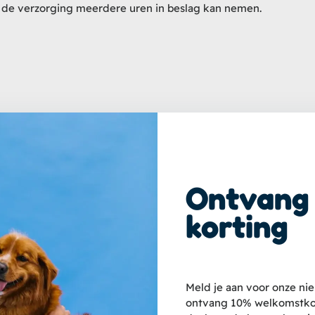
ij de verzorging meerdere uren in beslag kan nemen.
Ontvang
heeft sinds 2006 ervaring in het managen van luxe trimsalons. Ze verbe
korting
ociale outreach te gebruiken om huisdiereigenaren te informeren over h
Meld je aan voor onze ni
ontvang 10% welkomstkor