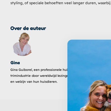
styling, of speciale behoeften veel langer duren, waarb
Over de auteur
Gina
Gina Guiborel, een professionele huisdierentrimmer en docent, 
trimindustrie door wereldwijd lezingen, video's, artikelen en s
en welzijn van hun huisdieren.