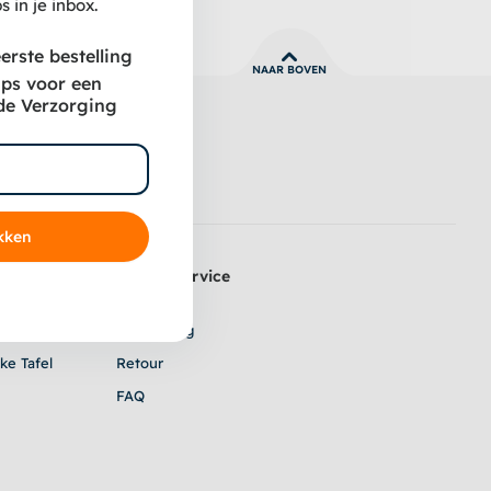
s in je inbox.
erste bestelling
NAAR BOVEN
ips voor een
de Verzorging
kken
Klantenservice
e Vacht
Contact
en & Trimmen
Verzending
ke Tafel
Retour
FAQ