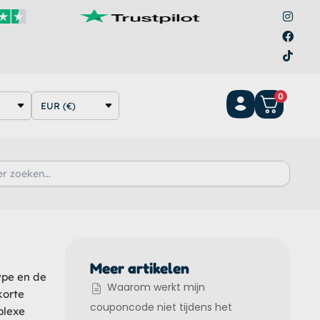
I
F
T
n
a
i
s
c
k
t
e
t
a
b
o
g
o
k
r
o
a
k
0
m
EUR (€)
Meer artikelen
ype en de
Waarom werkt mijn
korte
couponcode niet tijdens het
plexe