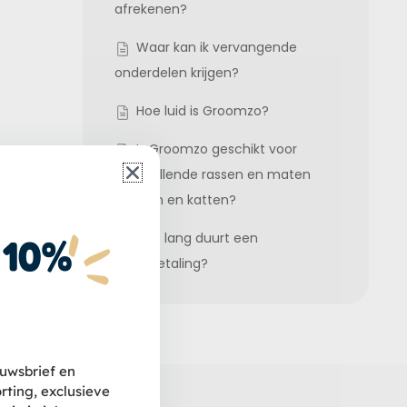
afrekenen?
Waar kan ik vervangende
onderdelen krijgen?
Hoe luid is Groomzo?
Is Groomzo geschikt voor
verschillende rassen en maten
honden en katten?
Hoe lang duurt een
 10%
tert de
terugbetaling?
et trimmen
euwsbrief en
ting, exclusieve