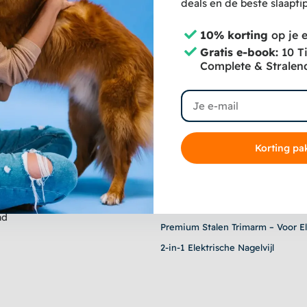
deals en de beste slaaptip
10% korting
op je e
Gratis e-book:
10 T
Complete & Stralen
Email
ing en retour
Korting pa
Shop
RVS Hondentondeuse - Voor Dikk
20-Delige Verzorgingsset – Zuig
nd
Premium Stalen Trimarm – Voor El
2-in-1 Elektrische Nagelvijl